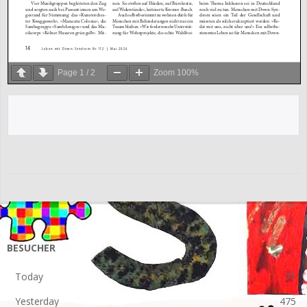
Page
1
/
2
Zoom
100%
2026-
06-
15
BESUCHER
Today
71
Yesterday
475