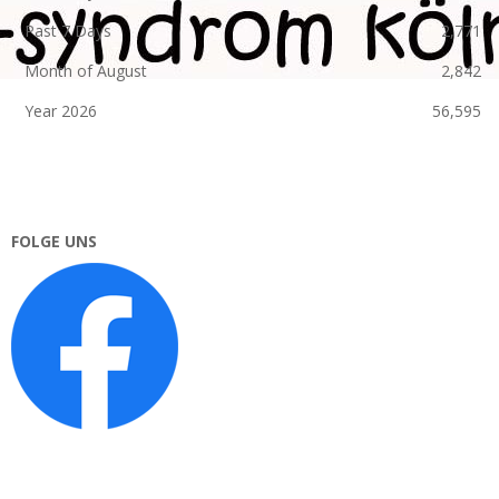
Past 7 Days
2,771
Month of August
2,842
Year 2026
56,595
FOLGE UNS