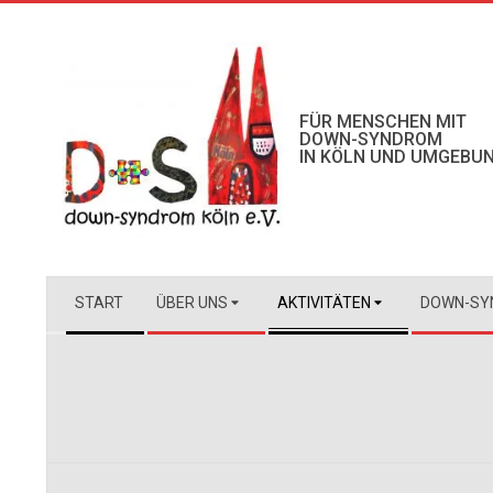
Skip
to
content
FÜR MENSCHEN MIT
DOWN-SYNDROM
IN KÖLN UND UMGEBU
Secondary
START
ÜBER UNS
AKTIVITÄTEN
DOWN-SY
Navigation
Menu