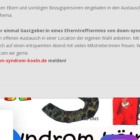
ierten Eltern und sonstigen Bezugspersonen eingeladen in den Austau
Thema.
hr einmal Gastgeber:in eines Elterntrefftermins von down-syn
 offenen Austausch in einer Location der eigenen Wahl anbieten. M
ch auf einen entspannten Abend mit vielen Mitstreiter:innen freuen. W
tzen wir gerne.
n-syndrom-koeln.de
melden!
S
FOLGE UNS