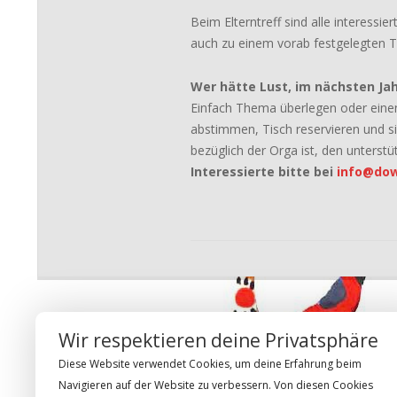
Beim Elterntreff sind alle interess
auch zu einem vorab festgelegten 
Wer hätte Lust, im nächsten Ja
Einfach Thema überlegen oder einen
abstimmen, Tisch reservieren und si
bezüglich der Orga ist, den unterstü
Interessierte bitte bei
info@dow
2024-
08-
27
BESUCHER
Wir respektieren deine Privatsphäre
FOLGE UN
Diese Website verwendet Cookies, um deine Erfahrung beim
Today
295
Navigieren auf der Website zu verbessern. Von diesen Cookies