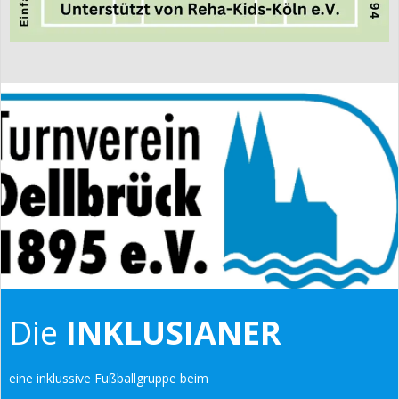
Die
INKLUSIANER
eine inklussive Fußballgruppe beim