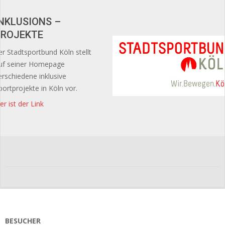
INKLUSIONS –
PROJEKTE
er Stadtsportbund Köln stellt
uf seiner Homepage
erschiedene inklusive
portprojekte in Köln vor.
ier ist der Link
2019-
01-
09
BESUCHER