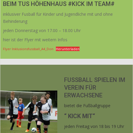
BEIM TUS HÖHENHAUS #KICK IM TEAM#
inklusiver Fusball für Kinder und Jugendliche mit und ohne
Behinderung
jeden Donnerstag von 17.00 – 18.00 Uhr
hier ist der Flyer mit weitern Infos
Flyer Inklusionsfussball_A4_Don
Herunterladen
FUSSBALL SPIELEN IM V
EREIN FÜR E
RWACHSENE
bietet die Fußballgruppe
“ KICK MIT“
jeden Freitag von 18 bis 19 Uhr