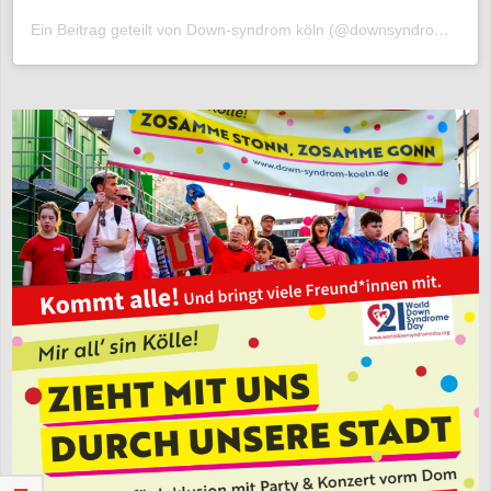
Ein Beitrag geteilt von Down-syndrom köln (@downsyndrom.koeln)