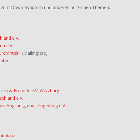
nks zum Down-Syndrom und anderen nützlichen Themen:
land e.V.
na e.V.
rchlinteln
(Mailingliste)
nter
ern & Freunde e.V. Würzburg
chland e.V.
drom Augsburg und Umgebung e.V.
mbulanz