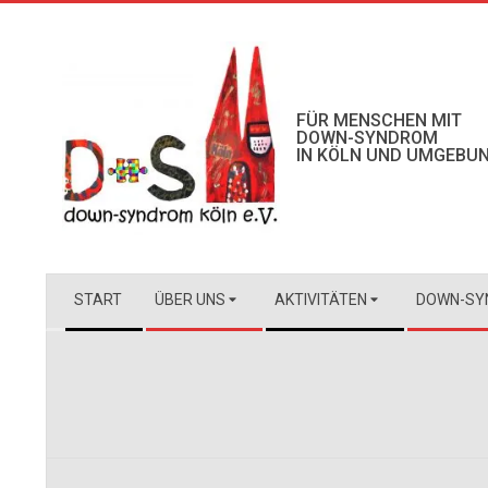
Skip
to
content
FÜR MENSCHEN MIT
DOWN-SYNDROM
IN KÖLN UND UMGEBU
Secondary
START
ÜBER UNS
AKTIVITÄTEN
DOWN-SY
Navigation
Menu