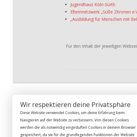
Jugendhaus Köln-Sürth
Elternnetzwerk „Süße Zitronen e.V
„Ausbildung für Menschen mit Beh
Für den Inhalt der jeweiligen Websei
2019-
01-
07
BESUCHER
FOLGE UN
Wir respektieren deine Privatsphäre
Diese Website verwendet Cookies, um deine Erfahrung beim
Today
42
Navigieren auf der Website zu verbessern. Von diesen Cookies
Yesterday
381
werden die als notwendig eingestuften Cookies in deinem Browser
gespeichert, da sie für die grundlegenden Funktionen der Website